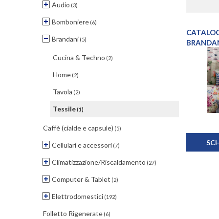
Audio
(3)
Bomboniere
(6)
CATALOG
Brandani
(5)
BRANDAN
Cucina & Techno
(2)
Home
(2)
Tavola
(2)
Tessile
(1)
Caffè (cialde e capsule)
(5)
SC
Cellulari e accessori
(7)
Climatizzazione/Riscaldamento
(27)
Computer & Tablet
(2)
Elettrodomestici
(192)
Folletto Rigenerate
(6)