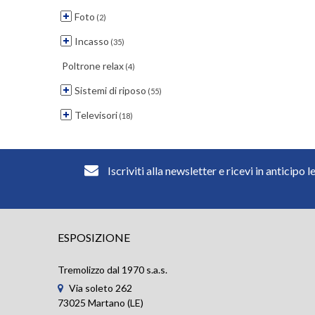
Foto
(2)
Incasso
(35)
Poltrone relax
(4)
Sistemi di riposo
(55)
Televisori
(18)
Iscriviti alla newsletter e ricevi in anticipo l
ESPOSIZIONE
Tremolizzo dal 1970 s.a.s.
Via soleto 262
73025 Martano (LE)