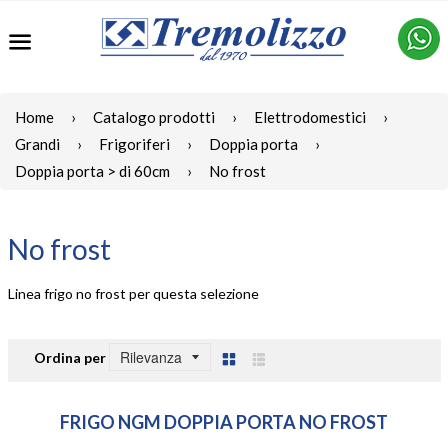
Menu
Home
›
Catalogo prodotti
›
Elettrodomestici
›
Grandi
›
Frigoriferi
›
Doppia porta
›
Doppia porta > di 60cm
›
No frost
No frost
Linea frigo no frost per questa selezione
Ordina per
Griglia
Lista
FRIGO NGM DOPPIA PORTA NO FROST