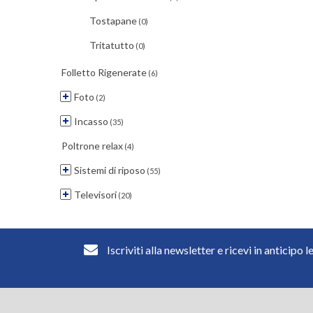
Tostapane
(0)
Tritatutto
(0)
Folletto Rigenerate
(6)
Foto
(2)
Incasso
(35)
Poltrone relax
(4)
Sistemi di riposo
(55)
Televisori
(20)
Iscriviti alla newsletter e ricevi in anticipo l