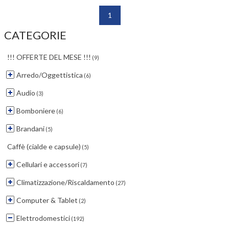
1
CATEGORIE
!!! OFFERTE DEL MESE !!!
(9)
Arredo/Oggettistica
(6)
Audio
(3)
Bomboniere
(6)
Brandani
(5)
Caffè (cialde e capsule)
(5)
Cellulari e accessori
(7)
Climatizzazione/Riscaldamento
(27)
Computer & Tablet
(2)
Elettrodomestici
(192)