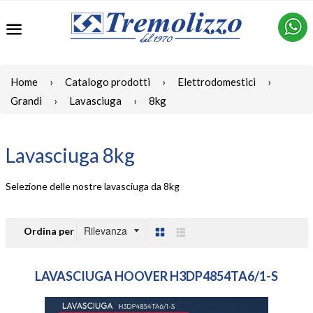
Menu
Home
›
Catalogo prodotti
›
Elettrodomestici
›
Grandi
›
Lavasciuga
›
8kg
Lavasciuga 8kg
Selezione delle nostre lavasciuga da 8kg
Ordina per
Griglia
Lista
LAVASCIUGA HOOVER H3DP4854TA6/1-S