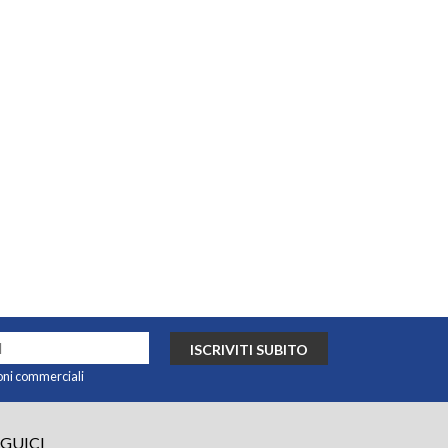
ISCRIVITI SUBITO
oni commerciali
EGUICI