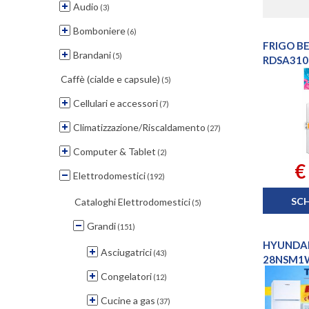
Audio
(3)
Bomboniere
(6)
FRIGO B
Brandani
(5)
RDSA31
Caffè (cialde e capsule)
(5)
Cellulari e accessori
(7)
Climatizzazione/Riscaldamento
(27)
Computer & Tablet
(2)
€
Elettrodomestici
(192)
SC
Cataloghi Elettrodomestici
(5)
Grandi
(151)
HYUNDAI
Asciugatrici
(43)
28NSM1W
PORTA
Congelatori
(12)
Cucine a gas
(37)