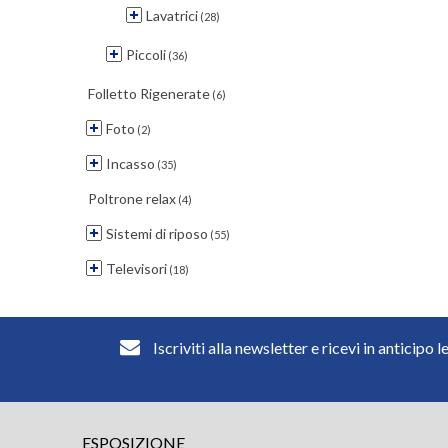
Lavatrici
(28)
Piccoli
(36)
Folletto Rigenerate
(6)
Foto
(2)
Incasso
(35)
Poltrone relax
(4)
Sistemi di riposo
(55)
Televisori
(18)
Iscriviti alla newsletter e ricevi in anticipo l
ESPOSIZIONE