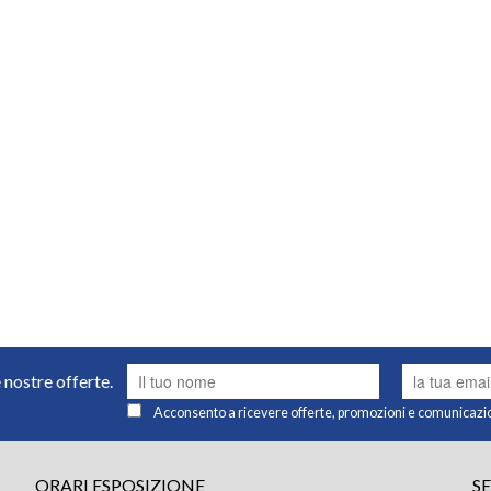
e nostre offerte.
Acconsento a ricevere offerte, promozioni e comunicazi
ORARI ESPOSIZIONE
S