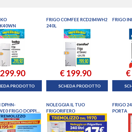
EKO
FRIGO COMFEE RCD284WH2
FRIGO IN
0K40WN
240L
 299.90
€ 199.90
€
HEDA PRODOTTO
SCHEDA PRODOTTO
SC
 DPHN-
NOLEGGIA IL TUO
FRIGO 24
E0 FRIGO DOPPIA
FRIGORIFERO
PORTA