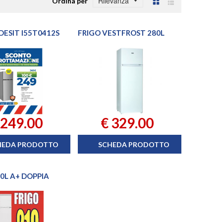
Ordina per
Griglia
Lista
DESIT I55T0412S
FRIGO VESTFROST 280L
 249.00
€ 329.00
HEDA PRODOTTO
SCHEDA PRODOTTO
0L A+ DOPPIA