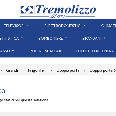
TELEVISORI
ELETTRODOMESTICI
CLIMAT
ETTISTICA
BOMBONIERE
BRANDANI
CASSO
POLTRONE RELAX
FOLLETTO RIGENERA
›
Grandi
›
Frigoriferi
›
Doppia porta
›
Doppia porta 
co
igo statici per questa selezione