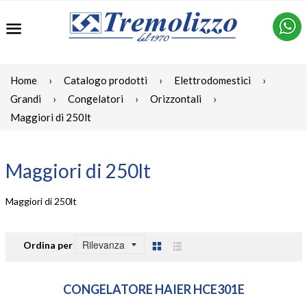
Menu
Home
›
Catalogo prodotti
›
Elettrodomestici
›
Grandi
›
Congelatori
›
Orizzontali
›
Maggiori di 250lt
Maggiori di 250lt
Maggiori di 250lt
Ordina per
Griglia
Lista
CONGELATORE HAIER HCE301E