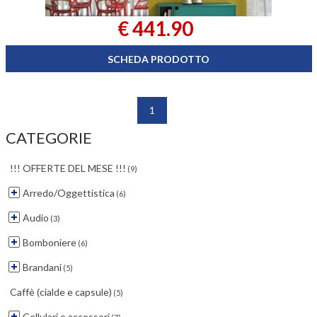
€ 441.90
SCHEDA PRODOTTO
1
CATEGORIE
!!! OFFERTE DEL MESE !!!
(9)
Arredo/Oggettistica
(6)
Audio
(3)
Bomboniere
(6)
Brandani
(5)
Caffè (cialde e capsule)
(5)
Cellulari e accessori