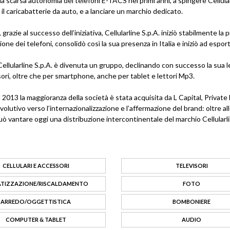
la scarsa autonomia dei telefoni E-TACS nei primi anni, a spingere Cellularl
 il caricabatterie da auto, e a lanciare un marchio dedicato.
o, grazie al successo dell’iniziativa, Cellularline S.p.A. iniziò stabilmente
zione dei telefoni, consolidò così la sua presenza in Italia e iniziò ad esport
ellularline S.p.A. è divenuta un gruppo, declinando con successo la sua le
ori, oltre che per smartphone, anche per tablet e lettori Mp3.
el 2013 la maggioranza della società è stata acquisita da L Capital, Pri
olutivo verso l’internazionalizzazione e l’affermazione del brand: oltre alle
uò vantare oggi una distribuzione intercontinentale del marchio Cellularlin
CELLULARI E ACCESSORI
TELEVISORI
ATIZZAZIONE/RISCALDAMENTO
FOTO
ARREDO/OGGETTISTICA
BOMBONIERE
COMPUTER & TABLET
AUDIO