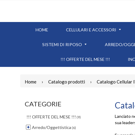
HOME
CELLULARI E ACCESSORI
SISTEMI DI RIPOSO
ARREDO/OGG
!!! OFFERTE DEL MESE !!!
IN
Home
›
Catalogo prodotti
›
Catalogo Cellular l
CATEGORIE
Catal
Lanciato ne
!!! OFFERTE DEL MESE !!!
(9)
sua leaders
Arredo/Oggettistica
(6)