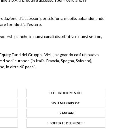
ine S.p.A. a produrre accessori per il cellulare, in
 la produzione di accessori per telefonia mobile, abbandonando
are i prodotti all’estero.
adership anche in nuovi canali distributivi e nuovi settori,
vate Equity Fund del Gruppo LVMH, segnando così un nuovo
 4 sedi europee (in Italia, Francia, Spagna, Svizzera),
e, in oltre 60 paesi.
ELETTRODOMESTICI
SISTEMI DI RIPOSO
BRANDANI
!!! OFFERTE DEL MESE !!!