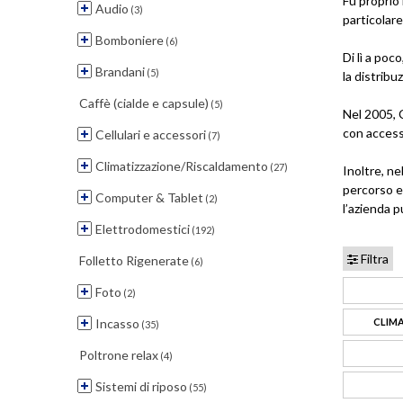
Fu proprio 
Audio
(3)
particolare
Bomboniere
(6)
Di lì a poc
Brandani
(5)
la distribu
Caffè (cialde e capsule)
(5)
Nel 2005, C
con access
Cellulari e accessori
(7)
Climatizzazione/Riscaldamento
(27)
Inoltre, n
percorso ev
Computer & Tablet
(2)
l’azienda p
Elettrodomestici
(192)
Filtra
Folletto Rigenerate
(6)
Foto
(2)
Incasso
CLIM
(35)
Poltrone relax
(4)
Sistemi di riposo
(55)